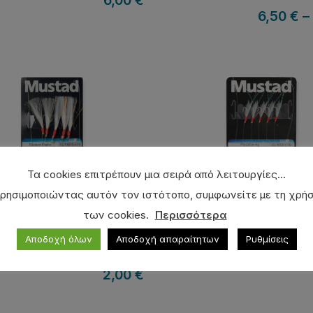
6,00
€
6,50
€
–
Τα cookies επιτρέπουν μια σειρά από λειτουργίες...
ρησιμοποιώντας αυτόν τον ιστότοπο, συμφωνείτε με τη χρή
των cookies.
Περισσότερα
Αποδοχή όλων
Αποδοχή απαραίτητων
Ρυθμίσεις
ρί MUSTAD CL-RIG15
Τσαπαρί MUSTAD CL-
2,00
€