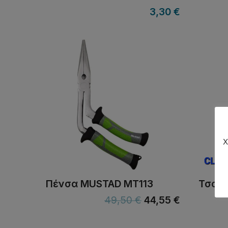
3,30
€
Χ
Πένσα MUSTAD MT113
Τσαπα
49,50
€
44,55
€