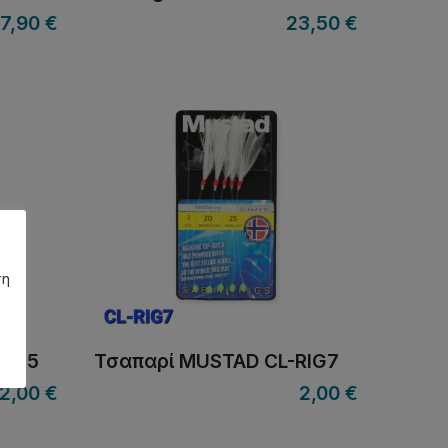
7,90
€
23,50
€
ση
RIG5
Τσαπαρί MUSTAD CL-RIG7
2,00
€
2,00
€