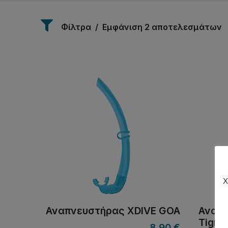
Φίλτρα
Εμφάνιση 2 αποτελεσμάτων
Χ
Αναπνευστήρας XDIVE GOA
Αναπν
Tigre
8,90
€