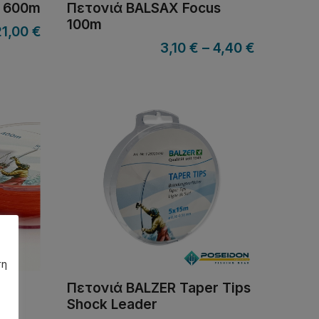
u 600m
Πετονιά BALSAX Focus
100m
21,00
€
3,10
€
–
4,40
€
ση
tec
Πετονιά BALZER Taper Tips
Shock Leader