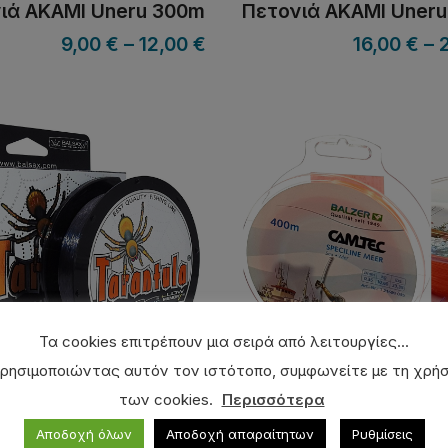
ιά AKAMI Uneru 300m
Πετονιά AKAMI Uner
9,00
€
–
12,00
€
16,00
€
–
Τα cookies επιτρέπουν μια σειρά από λειτουργίες...
ρησιμοποιώντας αυτόν τον ιστότοπο, συμφωνείτε με τη χρή
των cookies.
Περισσότερα
ιά BALSAX Tarantula
Πετονιά BALZER Cam
Meer 400m
Αποδοχή όλων
Αποδοχή απαραίτητων
Ρυθμίσεις