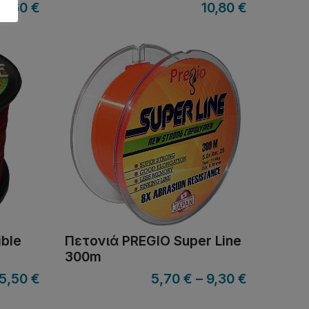
7,60
€
10,80
€
ible
Πετονιά PREGIO Super Line
300m
5,50
€
5,70
€
–
9,30
€