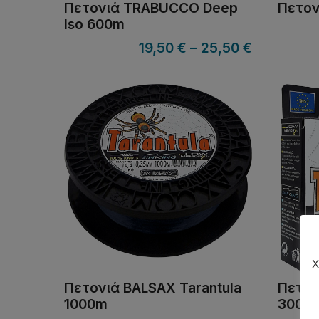
Πετονιά TRABUCCO Deep
Πετον
Iso 600m
19,50
€
–
25,50
€
Χ
Πετονιά BALSAX Tarantula
Πετον
1000m
300m