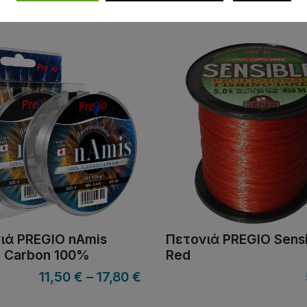
7,60
€
ιά PREGIO nAmis
Πετονιά PREGIO Sens
o Carbon 100%
Red
11,50
€
–
17,80
€