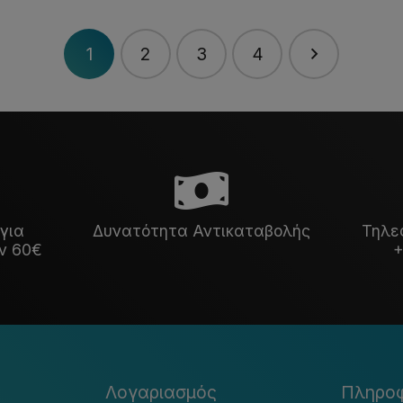
1
2
3
4
για
Δυνατότητα Αντικαταβολής
Τηλε
ν 60€
+
Λογαριασμός
Πληροφ