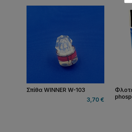
Σπίθα WINNER W-103
Φλοτε
phosp
3,70
€