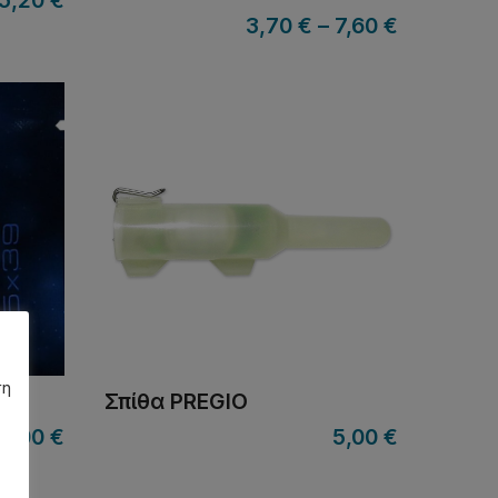
5,20
€
3,70
€
–
7,60
€
ση
Σπίθα PREGIO
1,00
€
5,00
€