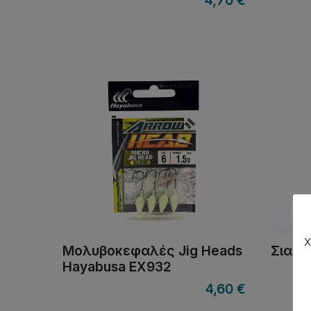
4,70
€
Χ
Μολυβοκεφαλές Jig Heads
Σιαλο
Hayabusa EX932
4,60
€