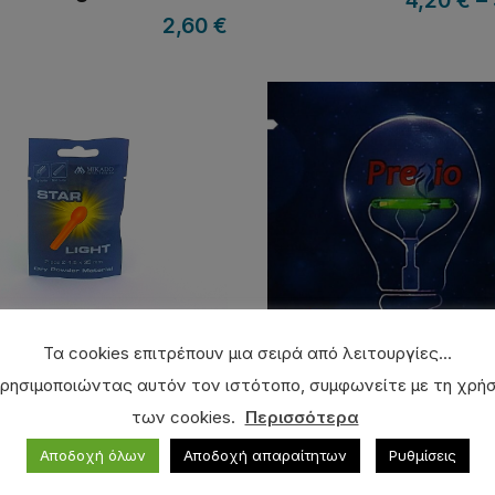
4,20
€
–
2,60
€
Τα cookies επιτρέπουν μια σειρά από λειτουργίες...
ρησιμοποιώντας αυτόν τον ιστότοπο, συμφωνείτε με τη χρή
υμ MIKADO
Σιαλουμ PREGIO
των cookies.
Περισσότερα
0,50
€
Αποδοχή όλων
Αποδοχή απαραίτητων
Ρυθμίσεις