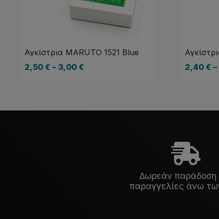
Αγκίστρια MARUTO 1521 Blue
Αγκίστρ
2,50
€
–
3,00
€
2,40
€
–
Δωρεάν παράδοση 
παραγγελίες άνω τω