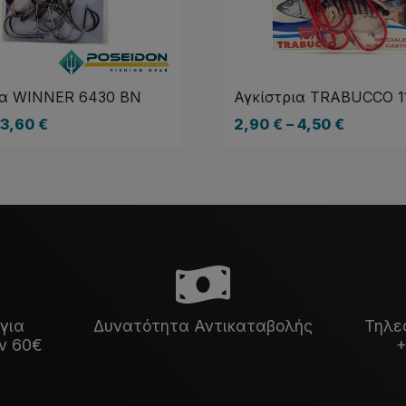
ια WINNER 6430 BN
Αγκίστρια TRABUCCO 1
3,60
€
2,90
€
–
4,50
€
για
Δυνατότητα Αντικαταβολής
Τηλε
ν 60€
+