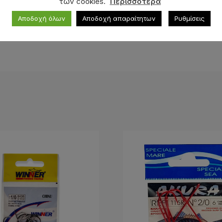
των cookies.
Περισσότερα
ν,
αφού
ουδεμία σχέση έχουν
με τη μοναδική ποιότητα Ha
Αποδοχή όλων
Αποδοχή απαραίτητων
Ρυθμίσεις