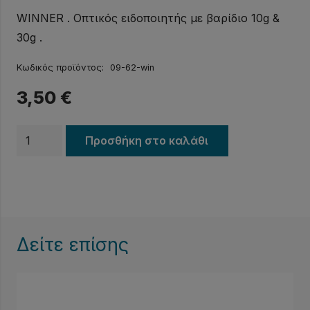
WINNER . Οπτικός ειδοποιητής με βαρίδιο 10g &
30g .
Κωδικός προϊόντος:
09-62-win
3,50
€
Οπτικός
Προσθήκη στο καλάθι
ειδοποιητής
WINNER
με
βαρίδιο
ποσότητα
Δείτε επίσης