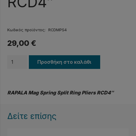
RCD4″
Κωδικός προϊόντος:
RCDMPS4
29,00
€
Πένσα
Προσθήκη στο καλάθι
RAPALA
Mag
Spring
RAPALA Mag Spring Split Ring Pliers RCD4″
Split
Ring
Pliers
Δείτε επίσης
RCD4"
ποσότητα