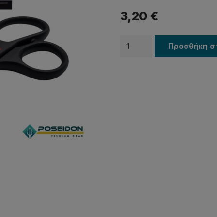
3,20
€
Ψαλιδάκι
Προσθήκη σ
Pregio
21-
801
ποσότητα