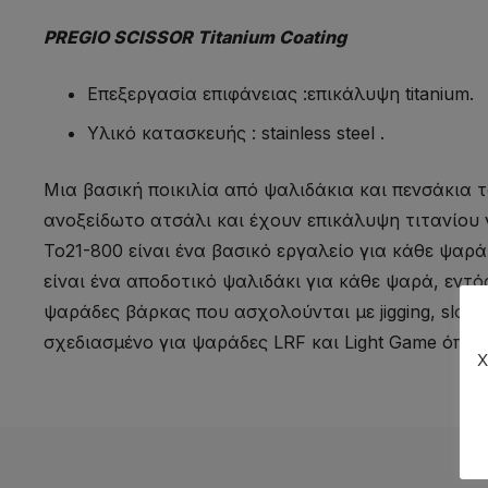
PREGIO SCISSOR Titanium Coating
Επεξεργασία επιφάνειας :επικάλυψη titanium.
Υλικό κατασκευής : stainless steel .
Μια βασική ποικιλία από ψαλιδάκια και πενσάκια 
ανοξείδωτο ατσάλι και έχουν επικάλυψη τιτανίου 
Το21-800 είναι ένα βασικό εργαλείο για κάθε ψαρά s
είναι ένα αποδοτικό ψαλιδάκι για κάθε ψαρά, εντός
ψαράδες βάρκας που ασχολούνται με jigging, slow ji
σχεδιασμένο για ψαράδες LRF και Light Game όπου κό
Χ