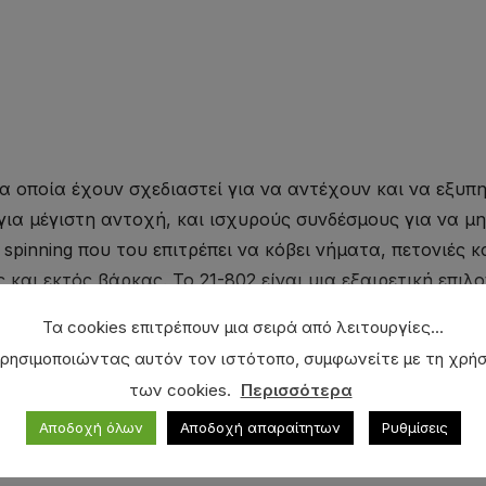
τα οποία έχουν σχεδιαστεί για να αντέχουν και να εξυ
για μέγιστη αντοχή, και ισχυρούς συνδέσμους για να μ
pinning που του επιτρέπει να κόβει νήματα, πετονιές και
 και εκτός βάρκας. Το 21-802 είναι μια εξαιρετική επιλο
gging. Απαγκιστρώνει ψάρια και ανοίγει κάθε split ring. 
Τα cookies επιτρέπουν μια σειρά από λειτουργίες...
βει μικρές διαμέτρους νήμα και ανοίγει λιλιπούτια split
ρησιμοποιώντας αυτόν τον ιστότοπο, συμφωνείτε με τη χρή
των cookies.
Περισσότερα
Αποδοχή όλων
Αποδοχή απαραίτητων
Ρυθμίσεις