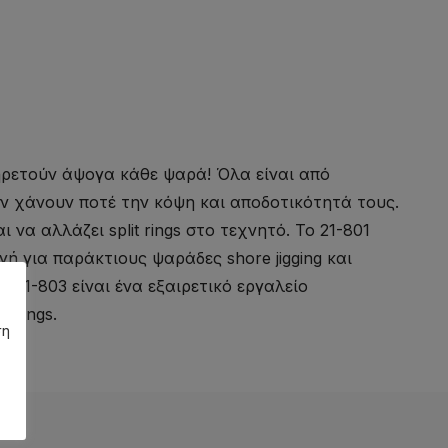
πηρετούν άψογα κάθε ψαρά! Όλα είναι από
ην χάνουν ποτέ την κόψη και αποδοτικότητά τους.
 να αλλάζει split rings στο τεχνητό. Το 21-801
γή για παράκτιους ψαράδες shore jigging και
To 21-803 είναι ένα εξαιρετικό εργαλείο
 rings.
ση