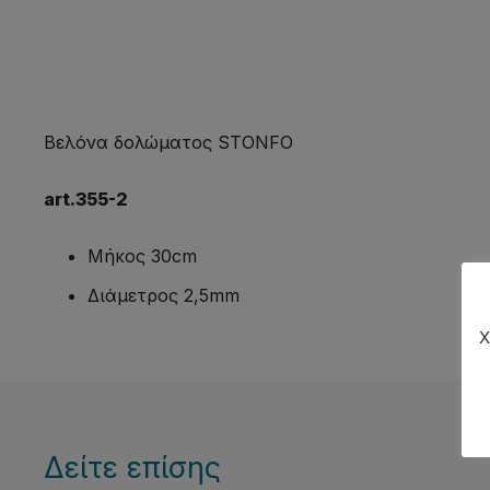
Βελόνα δολώματος STONFO
art.355-2
Μήκος 30cm
Διάμετρος 2,5mm
Χ
Δείτε επίσης