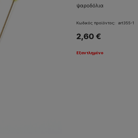
ψαροδόλια
Κωδικός προϊόντος:
art355-1
2,60
€
Εξαντλημένο