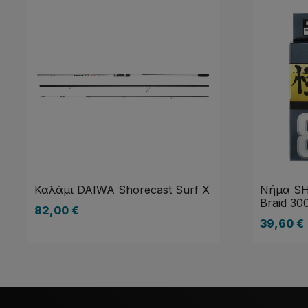
Καλάμι DAIWA Shorecast Surf X
Νήμα SH
Braid 30
82,00
€
39,60
€