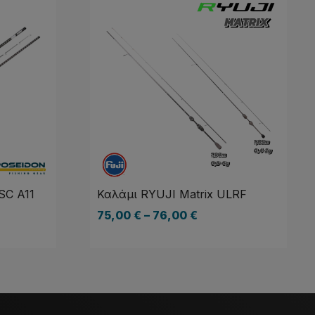
SC A11
Καλάμι RYUJI Matrix ULRF
75,00
€
–
76,00
€