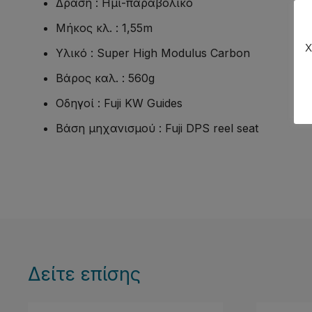
Δράση : Ημι-παραβολικό
Μήκος κλ. : 1,55m
Χ
Υλικό : Super High Modulus Carbon
Βάρος καλ. : 560g
Οδηγοί : Fuji KW Guides
Βάση μηχανισμού : Fuji DPS reel seat
Δείτε επίσης