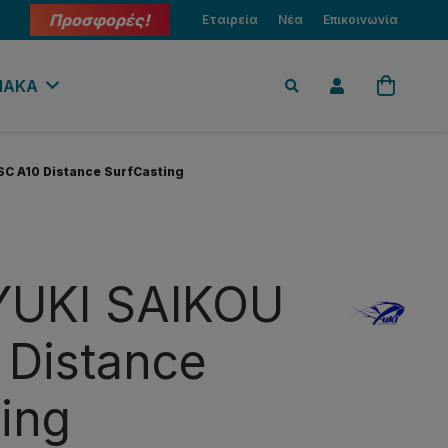
Προσφορές!
Εταιρεία
Νέα
Επικοινωνία
ΙΑΚΑ
C A10 Distance SurfCasting
YUKI SAIKOU
 Distance
ing