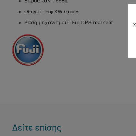
Βάρος καλ. : 568g
Οδηγοί : Fuji KW Guides
Βάση μηχανισμού : Fuji DPS reel seat
Χ
Δείτε επίσης