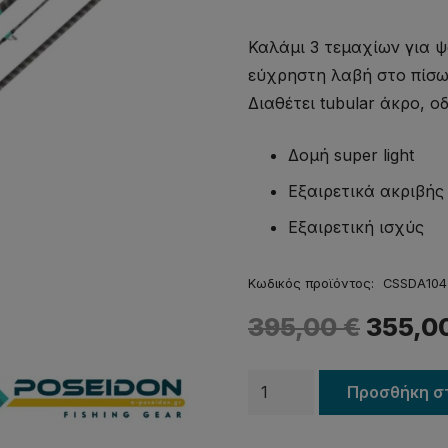
Καλάμι 3 τεμαχίων για ψά
εύχρηστη λαβή στο πίσω
Διαθέτει tubular άκρο, ο
Δομή super light
Εξαιρετικά ακριβής
Εξαιρετική ισχύς
Κωδικός προϊόντος:
CSSDA104
395,00
€
355,0
Καλάμι
Προσθήκη σ
YUKI
SAIKOU