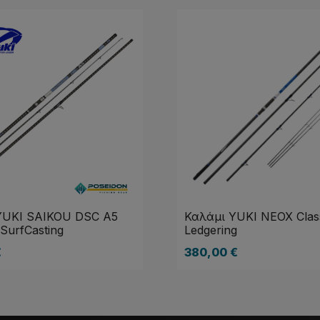
YUKI SAIKOU DSC A5
Καλάμι YUKI NEOX Clas
 SurfCasting
Ledgering
€
380,00
€