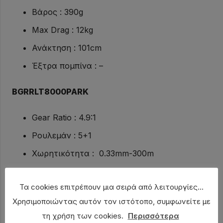
Βάρος : 390g
Max Drag : 12kg
Ανάκτηση : 101cm
Έξτρα πομπίνα : –
BGRRLT8000PARK
Gear Ratio : 4.9:1
Ρουλεμάν : 5+1
Χωρητικότητα : 0.33mm-300m
Βάρος : 614g
Τα cookies επιτρέπουν μια σειρά από λειτουργίες...
Max Drag : 15kg
Χρησιμοποιώντας αυτόν τον ιστότοπο, συμφωνείτε με
Ανάκτηση : 94cm
τη χρήση των cookies.
Περισσότερα