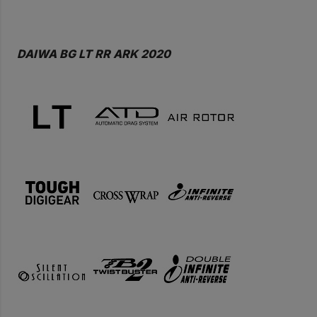
BG
LT
DAIWA BG LT RR ARK 2020
RR
ARK
2020
ποσότητα