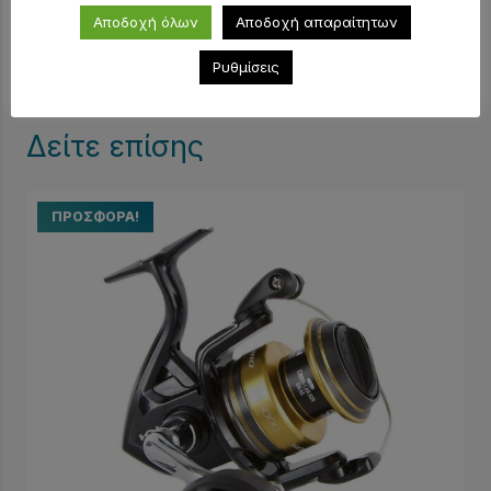
Έξτρα πομπίνα : –
Αποδοχή όλων
Αποδοχή απαραίτητων
Ρυθμίσεις
Δείτε επίσης
ΠΡΟΣΦΟΡΆ!