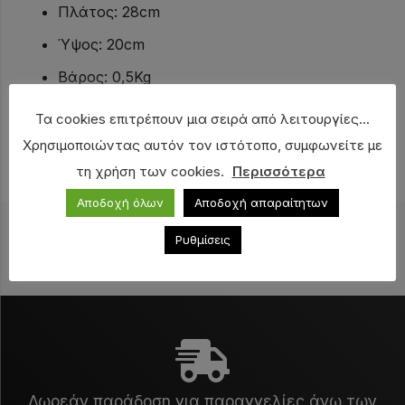
Πλάτος: 28cm
Ύψος: 20cm
Βάρος: 0,5Kg
Σημαία: Αποσπώμενη
Τα cookies επιτρέπουν μια σειρά από λειτουργίες...
Περιλαμβάνεται σχοινί νάυλον 20m με
Χρησιμοποιώντας αυτόν τον ιστότοπο, συμφωνείτε με
πλαστικό γάντζο
τη χρήση των cookies.
Περισσότερα
Αποδοχή όλων
Αποδοχή απαραίτητων
Δείτε επίσης
Ρυθμίσεις
Δωρεάν παράδοση για παραγγελίες άνω των