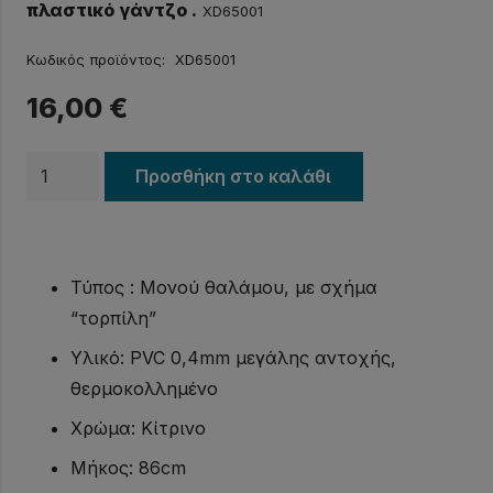
πλαστικό γάντζο .
XD65001
Κωδικός προϊόντος:
XD65001
16,00
€
Σημαδούρα
Προσθήκη στο καλάθι
κατάδυσης
PVC
κίτρινη
Τύπος : Μονού θαλάμου, με σχήμα
ποσότητα
“τορπίλη”
Υλικό: PVC 0,4mm μεγάλης αντοχής,
θερμοκολλημένο
Χρώμα: Κίτρινο
Μήκος: 86cm