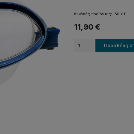
Κωδικός προϊόντος:
50-011
11,90
€
Γυαλάκια
Προσθήκη σ
κολύμβησης
PREGIO
50-
011
ποσότητα