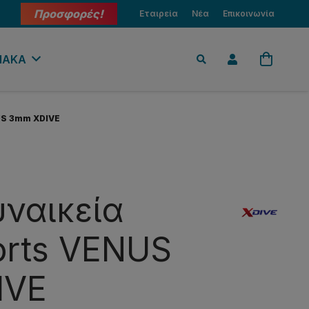
Προσφορές!
Εταιρεία
Νέα
Επικοινωνία
ΙΑΚΑ
US 3mm XDIVE
υναικεία
rts VENUS
IVE