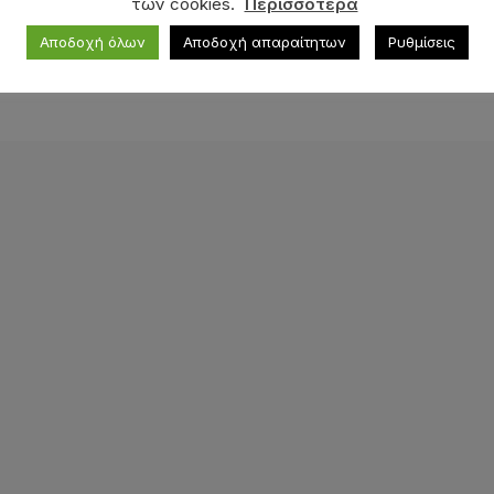
των cookies.
Περισσότερα
Αποδοχή όλων
Αποδοχή απαραίτητων
Ρυθμίσεις
τάδυση και καλοκαιρινό ψάρεμα