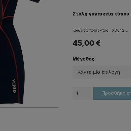
Στολή γυναικεία τύπου 
Κωδικός προϊόντος:
XD642-...
45,00
€
Μέγεθος
Στολή
Προσθήκη σ
γυναικεία
Monoshorts
VENUS
3mm