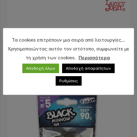
Μολυβοκεφαλές LUCKY JOHN Lead Jig Ball
Τα cookies επιτρέπουν μια σειρά από λειτουργίες...
“Cheburashka”
Χρησιμοποιώντας αυτόν τον ιστότοπο, συμφωνείτε με
3,80
€
–
4,20
€
τη χρήση των cookies.
Περισσότερα
Αποδοχή όλων
Αποδοχή απαραίτητων
Ρυθμίσεις