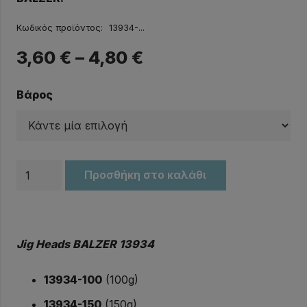
Κωδικός προϊόντος:
13934-...
3,60
€
–
4,80
€
Βάρος
Μολυβοκεφαλές
Προσθήκη στο καλάθι
Jig
Heads
BALZER
Jig Heads BALZER 13934
13934
ποσότητα
13934-100
(100g)
13934-150
(150g)