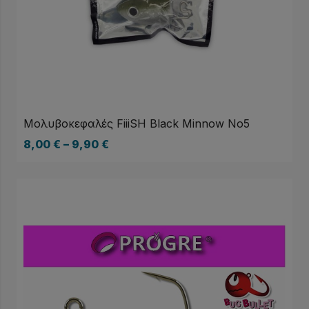
Μολυβοκεφαλές FiiiSH Black Minnow No5
8,00
€
–
9,90
€