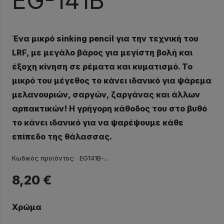
EG-141B
Ένα μικρό sinking pencil για την τεχνική του
LRF, με μεγάλο βάρος για μεγίστη βολή και
έξοχη κίνηση σε ρέματα και κυματισμό. Το
μικρό του μέγεθος το κάνει ιδανικό για ψάρεμα
μελανουριών, σαργών, ζαργάνας και άλλων
αρπακτικών! Η γρήγορη κάθοδος του στο βυθό
το κάνει ιδανικό για να ψαρέψουμε κάθε
επίπεδο της θάλασσας.
Κωδικός προϊόντος:
EG141B-...
8,20
€
Χρώμα