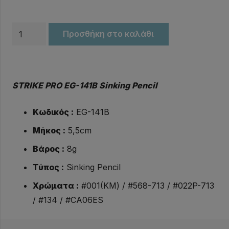
Ψαράκια
Προσθήκη στο καλάθι
STRIKE
PRO
EG-
STRIKE PRO EG-141B Sinking Pencil
141B
ποσότητα
Κωδικός :
EG-141B
Μήκος :
5,5cm
Βάρος :
8g
Τύπος :
Sinking Pencil
Χρώματα :
#001(KM) / #568-713 / #022P-713
/ #134 / #CA06ES