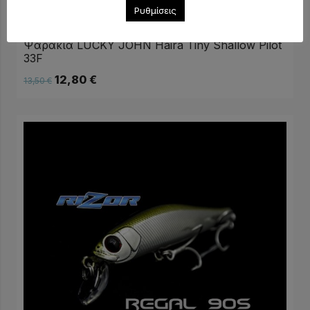
Ρυθμίσεις
Ψαράκια LUCKY JOHN Haira Tiny Shallow Pilot
33F
12,80
€
13,50
€