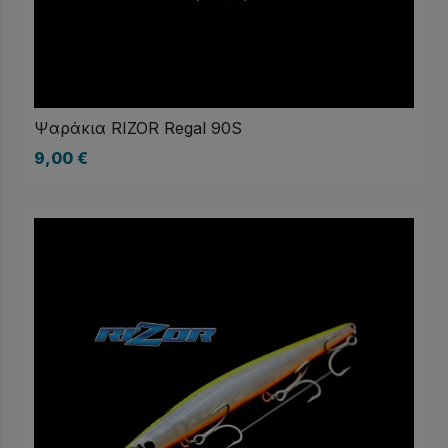
Ψαράκια RIZOR Regal 90S
9,00
€