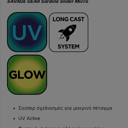
SAVAGE GEAR Sardine Slider Micro
Slider
Micro
ποσότητα
Σούπερ σχεδιασμός για μακρινό πέταγμα
UV Active