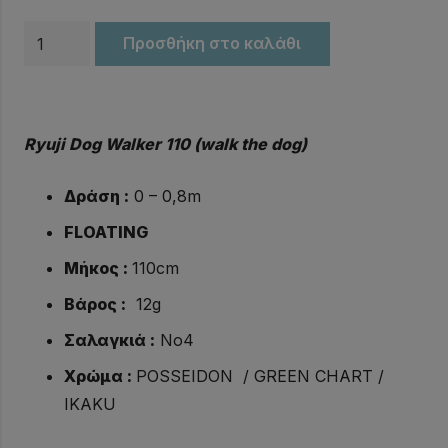
Ψαράκια
Προσθήκη στο καλάθι
Ryuji
Dog
Walker
Ryuji Dog Walker 110 (walk the dog)
110
ποσότητα
Δράση :
0 – 0,8m
FLOATING
Μήκος :
110cm
Βάρος :
12g
Σαλαγκιά :
No4
Χρώμα :
POSSEIDON / GREEN CHART /
IKAKU