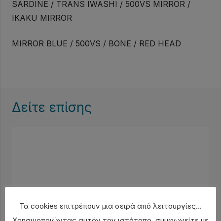
SARDINE / TRANS IWASHI / 500VS MIRROR /
IKAKU MIRROR
MIRROR BLUE / 500VS / BONE / RED HEAD
Δείτε επίσης
Τα cookies επιτρέπουν μια σειρά από λειτουργίες...
Χρησιμοποιώντας αυτόν τον ιστότοπο, συμφωνείτε με