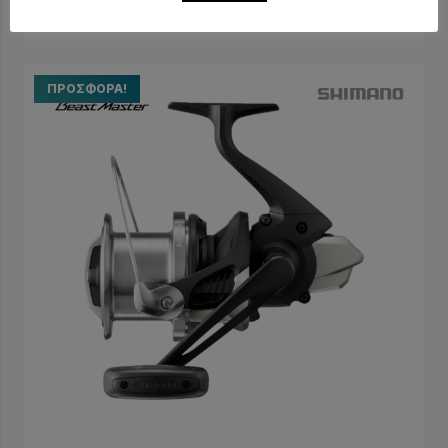
283,50
€
315,00
€
ΠΡΟΣΦΟΡΆ!