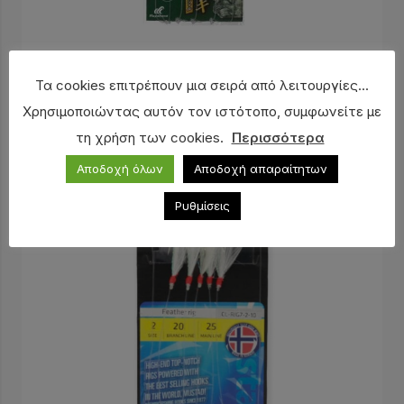
Τσαπαρί HAYABUSA SS434
6,10
€
Τα cookies επιτρέπουν μια σειρά από λειτουργίες...
Χρησιμοποιώντας αυτόν τον ιστότοπο, συμφωνείτε με
τη χρήση των cookies.
Περισσότερα
Αποδοχή όλων
Αποδοχή απαραίτητων
Ρυθμίσεις