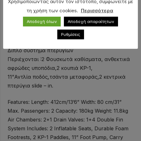
Χρησιμοποιώντας αυτόν τον ιστότοπο, συμφωνείτε με
Μεγ. Επιβάτες : 2
τη χρήση των cookies.
Περισσότερα
Χωρητικότητα : 180kg
Αποδοχή όλων
Αποδοχή απαραίτητων
Βάρος : 11.8kg
Αεροθάλαμοι : 2+1
Ρυθμίσεις
Βαλβίδες αποστράγγισης : 1+4
Διπλό σύστημα πτερυγίων
Περιέχονται :2 Φουσκωτά καθίσματα, ανθεκτικά
αφρώδες υποπόδια,2 κουπιά KP-1,
11”Αντλία ποδός,τσάντα μεταφοράς,2 κεντρικά
πτερύγια slide – in.
Features: Length: 412cm/13’6” Width: 80 cm/31”
Max. Passengers: 2 Capacity: 180kg Weight: 11.8kg
Air Chambers: 2+1 Drain Valves: 1+4 Double Fin
System Includes: 2 Inflatable Seats, Durable Foam
Footrests, 2 KP-1 Paddles, 11” Foot Pump, Carry