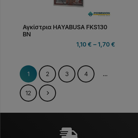
Αγκίστρια HAYABUSA FKS130
BN
1,10
€
–
1,70
€
1
2
3
4
…
12