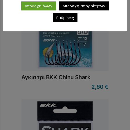
Αποδοχή όλων
Αποδοχή απαραίτητων
Ρυθμίσεις
Αγκίστρι BKK Chinu Shark
2,60
€