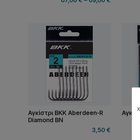
67,00
€
–
69,00
€
Χ
Αγκίστρι BKK Aberdeen-R
Αγκίσ
Diamond BN
3,50
€