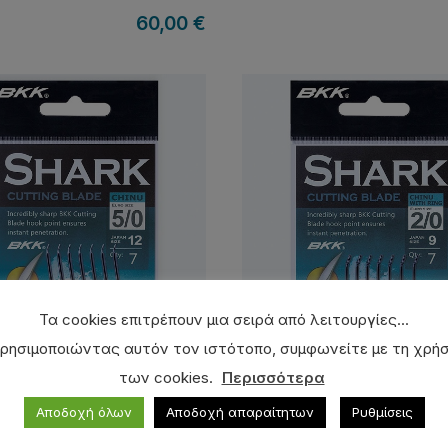
60,00
€
Τα cookies επιτρέπουν μια σειρά από λειτουργίες...
ρησιμοποιώντας αυτόν τον ιστότοπο, συμφωνείτε με τη χρή
τρι BKK Chinu Shark
Αγκίστρι BKK Chinu-R
των cookies.
Περισσότερα
2,60
€
Αποδοχή όλων
Αποδοχή απαραίτητων
Ρυθμίσεις