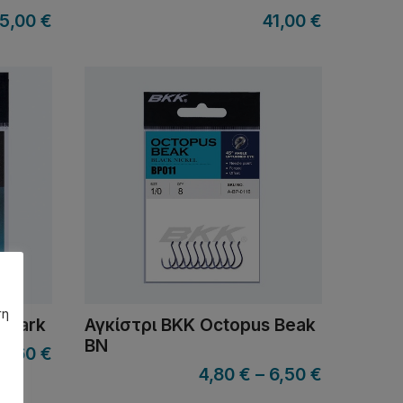
5,00
€
41,00
€
ση
 Shark
Αγκίστρι BKK Octopus Beak
BN
2,60
€
4,80
€
–
6,50
€