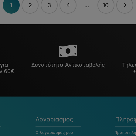
1
2
3
4
…
10
για
Δυνατότητα Αντικαταβολής
Τηλε
ν 60€
+
Λογαριασμός
Πληροφ
Ο λογαριασμός μου
Τρόποι πλ