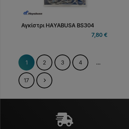
Αγκίστρι HAYABUSA BS304
7,80
€
1
2
3
4
…
17