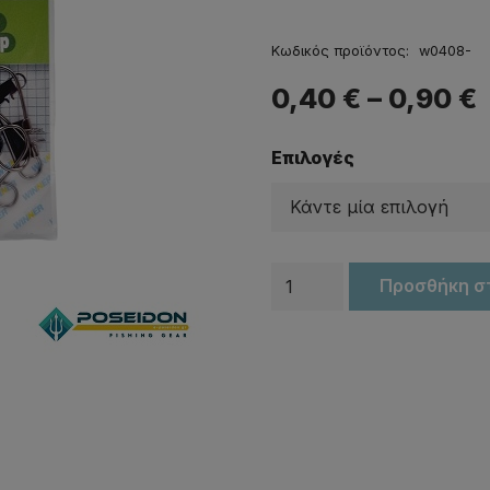
Κωδικός προϊόντος:
w0408-
0,40
€
–
0,90
€
Επιλογές
Παραμάνα
Προσθήκη σ
ασφαλείας
WINNER
black
ποσότητα