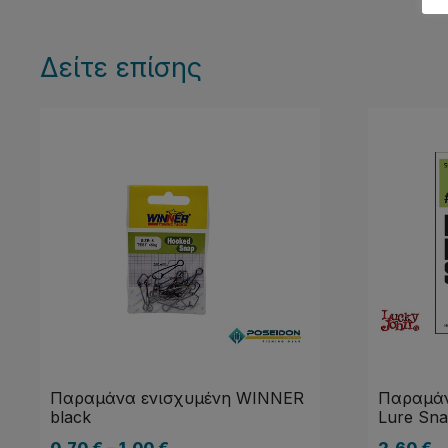
Δείτε επίσης
Παραμάνα ενισχυμένη WINNER
Παραμάν
black
Lure Sn
0,70
€
–
1,00
€
2,60
€