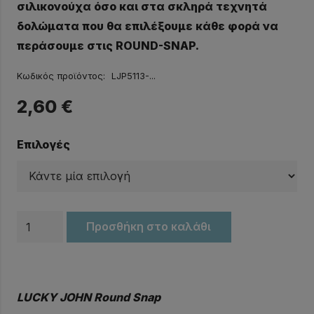
σιλικονούχα όσο και στα σκληρά τεχνητά
δολώματα που θα επιλέξουμε κάθε φορά να
περάσουμε στις ROUND-SNAP.
Κωδικός προϊόντος:
LJP5113-...
2,60
€
Επιλογές
Παραμάνες
Προσθήκη στο καλάθι
LUCKY
JOHN
Round
LUCKY JOHN Round Snap
Snap