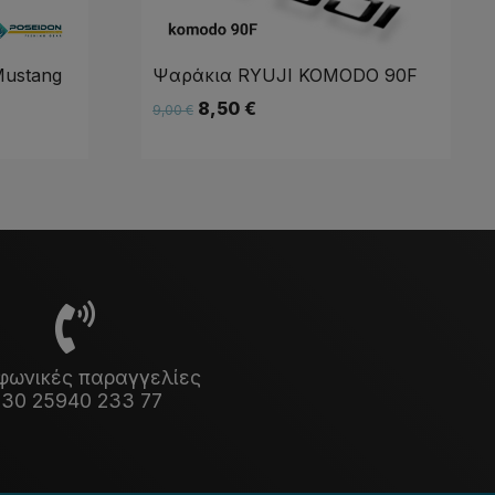
ustang
Ψαράκια RYUJI KOMODO 90F
8,50
€
9,00
€
φωνικές παραγγελίες
30 25940 233 77