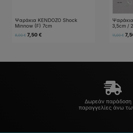
Ψαράκια KENDOZO Shock
Ψαράκια
Minnow (F) 7cm
3,5cm / 2
7,50
€
7,
8,00
€
11,00
€
Δωρεάν παράδοση 
παραγγελίες άνω τω