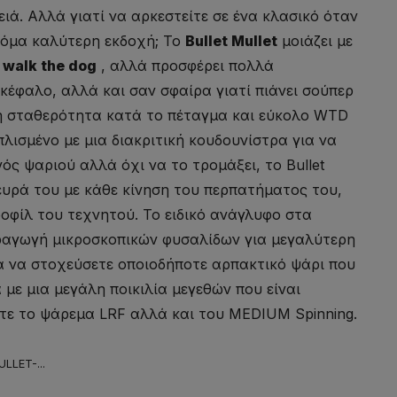
ά. Αλλά γιατί να αρκεστείτε σε ένα κλασικό όταν
ακόμα καλύτερη εκδοχή; Το
Bullet Mullet
μοιάζει με
α
walk the dog
, αλλά προσφέρει πολλά
 κέφαλο, αλλά και σαν σφαίρα γιατί πιάνει σούπερ
η σταθερότητα κατά το πέταγμα και εύκολο WTD
λισμένο με μια διακριτική κουδουνίστρα για να
ός ψαριού αλλά όχι να το τρομάξει, το Bullet
λευρά του με κάθε κίνηση του περπατήματος του,
οφίλ του τεχνητού. Το ειδικό ανάγλυφο στα
ραγωγή μικροσκοπικών φυσαλίδων για μεγαλύτερη
ια να στοχεύσετε οποιοδήποτε αρπακτικό ψάρι που
 με μια μεγάλη ποικιλία μεγεθών που είναι
ετε το ψάρεμα LRF αλλά και του MEDIUM Spinning.
LLET-...