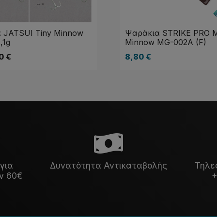
 JATSUI Tiny Minnow
Ψαράκια STRIKE PRO M
,1g
Minnow MG-002A (F)
50
€
8,80
€
για
Δυνατότητα Αντικαταβολής
Τηλε
ν 60€
+