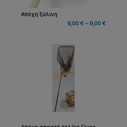
Απόχη ξύλινη
6,00
€
–
9,00
€
Απόχη σπαστή τηλ/κη Γίγας