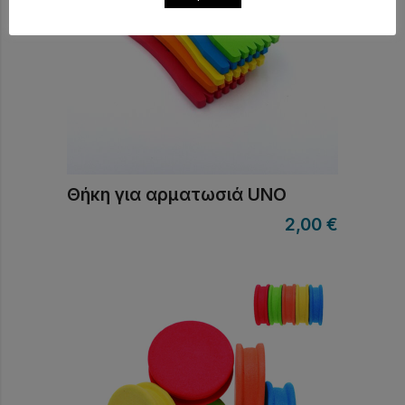
Θήκη για αρματωσιά UNO
2,00
€