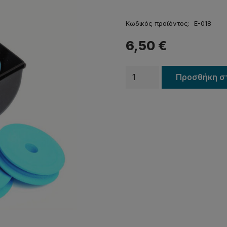
Κωδικός προϊόντος:
E-018
6,50
€
Θήκες
Προσθήκη σ
για
αρματωσιές
UNO
E-
018
ποσότητα