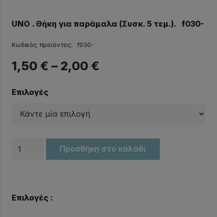
UNO . Θήκη για παράμαλα (Συσκ. 5 τεμ.). f030-
Κωδικός προϊόντος:
f030-
1,50
€
–
2,00
€
Επιλογές
Θήκη
Προσθήκη στο καλάθι
για
παράμαλα
UNO
Επιλογές :
ποσότητα