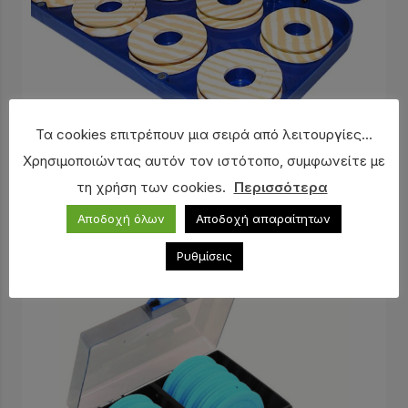
Τα cookies επιτρέπουν μια σειρά από λειτουργίες...
Θήκη για αρματωσιές PREGIO
Χρησιμοποιώντας αυτόν τον ιστότοπο, συμφωνείτε με
6,50
€
τη χρήση των cookies.
Περισσότερα
Αποδοχή όλων
Αποδοχή απαραίτητων
Ρυθμίσεις