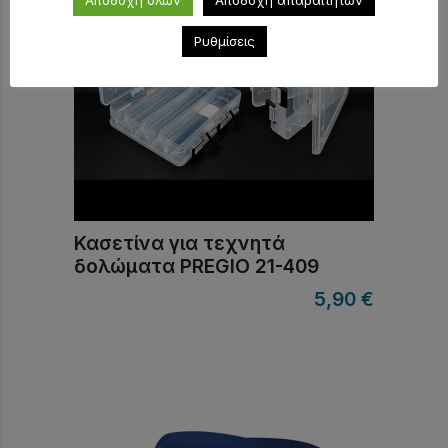
Αποδοχή όλων
Αποδοχή απαραίτητων
Ρυθμίσεις
Κασετίνα για τεχνητά
δολώματα PREGIO 21-409
5,90
€